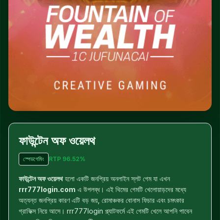
▶
ফাউন্টেন অফ ওয়েলথ
স্পেডগেমিং
RTP 96.52%
ফাউন্টেন অফ ওয়েলথ
হলো একটি জনপ্রিয় অনলাইন স্লট গেম যা এখন
rrr777login.com
এ উপলব্ধ। এই থিমের গেমটি খেলোয়াড়দের মধ্যে
অত্যন্ত জনপ্রিয় কারণ এটি বড় জয়, রোমাঞ্চকর বোনাস ফিচার এবং চমৎকার
গ্রাফিক্স নিয়ে আসে। rrr777login প্ল্যাটফর্মে এই গেমটি খেলে আপনি পাবেন