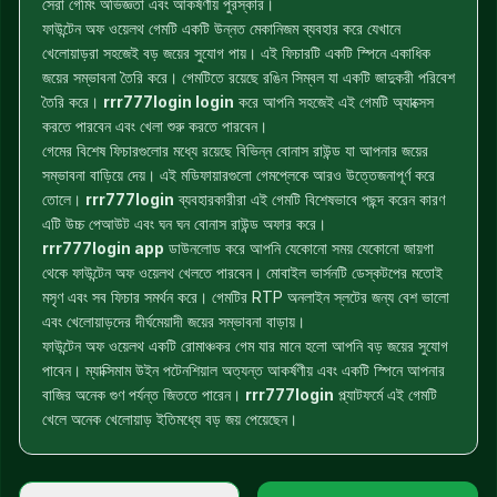
সেরা গেমিং অভিজ্ঞতা এবং আকর্ষণীয় পুরস্কার।
ফাউন্টেন অফ ওয়েলথ গেমটি একটি উন্নত মেকানিজম ব্যবহার করে যেখানে
খেলোয়াড়রা সহজেই বড় জয়ের সুযোগ পায়। এই ফিচারটি একটি স্পিনে একাধিক
জয়ের সম্ভাবনা তৈরি করে। গেমটিতে রয়েছে রঙিন সিম্বল যা একটি জাদুকরী পরিবেশ
তৈরি করে।
rrr777login login
করে আপনি সহজেই এই গেমটি অ্যাক্সেস
করতে পারবেন এবং খেলা শুরু করতে পারবেন।
গেমের বিশেষ ফিচারগুলোর মধ্যে রয়েছে বিভিন্ন বোনাস রাউন্ড যা আপনার জয়ের
সম্ভাবনা বাড়িয়ে দেয়। এই মডিফায়ারগুলো গেমপ্লেকে আরও উত্তেজনাপূর্ণ করে
তোলে।
rrr777login
ব্যবহারকারীরা এই গেমটি বিশেষভাবে পছন্দ করেন কারণ
এটি উচ্চ পেআউট এবং ঘন ঘন বোনাস রাউন্ড অফার করে।
rrr777login app
ডাউনলোড করে আপনি যেকোনো সময় যেকোনো জায়গা
থেকে ফাউন্টেন অফ ওয়েলথ খেলতে পারবেন। মোবাইল ভার্সনটি ডেস্কটপের মতোই
মসৃণ এবং সব ফিচার সমর্থন করে। গেমটির RTP অনলাইন স্লটের জন্য বেশ ভালো
এবং খেলোয়াড়দের দীর্ঘমেয়াদী জয়ের সম্ভাবনা বাড়ায়।
ফাউন্টেন অফ ওয়েলথ একটি রোমাঞ্চকর গেম যার মানে হলো আপনি বড় জয়ের সুযোগ
পাবেন। ম্যাক্সিমাম উইন পটেনশিয়াল অত্যন্ত আকর্ষণীয় এবং একটি স্পিনে আপনার
বাজির অনেক গুণ পর্যন্ত জিততে পারেন।
rrr777login
প্ল্যাটফর্মে এই গেমটি
খেলে অনেক খেলোয়াড় ইতিমধ্যে বড় জয় পেয়েছেন।