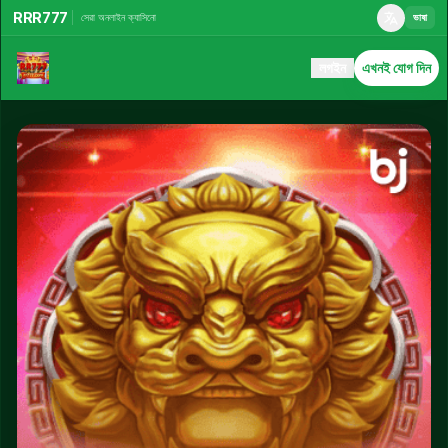
RRR777
সেরা অনলাইন ক্যাসিনো
ভাষা
লগইন
এখনই যোগ দিন