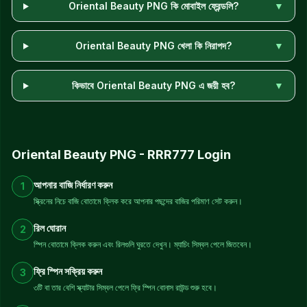
Oriental Beauty PNG কি মোবাইল ফ্রেন্ডলি?
▼
Oriental Beauty PNG খেলা কি নিরাপদ?
▼
কিভাবে Oriental Beauty PNG এ জয়ী হব?
▼
Oriental Beauty PNG - RRR777 Login
আপনার বাজি নির্ধারণ করুন
1
স্ক্রিনের নিচে বাজি বোতামে ক্লিক করে আপনার পছন্দের বাজির পরিমাণ সেট করুন।
রিল ঘোরান
2
স্পিন বোতামে ক্লিক করুন এবং রিলগুলি ঘুরতে দেখুন। ম্যাচিং সিম্বল পেলে জিতবেন।
ফ্রি স্পিন সক্রিয় করুন
3
৩টি বা তার বেশি স্ক্যাটার সিম্বল পেলে ফ্রি স্পিন বোনাস রাউন্ড শুরু হবে।