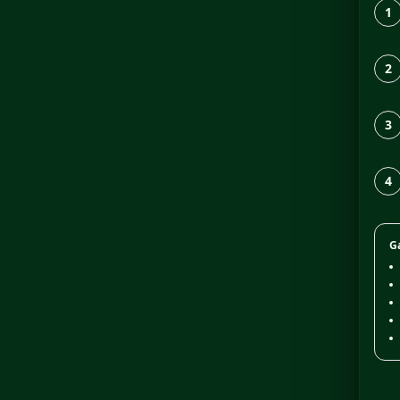
1
2
3
4
G