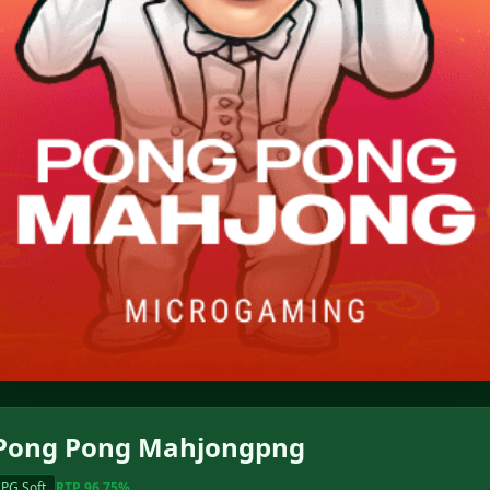
▶
Pong Pong Mahjongpng
PG Soft
RTP 96.75%