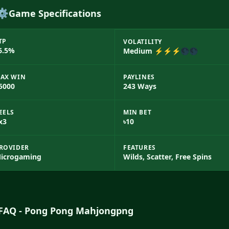
⚙️
Game Specifications
TP
VOLATILITY
6.5%
Medium ⚡⚡⚡🌑🌑
AX WIN
PAYLINES
5000
243 Ways
EELS
MIN BET
x3
৳10
ROVIDER
FEATURES
icrogaming
Wilds, Scatter, Free Spins
FAQ - Pong Pong Mahjongpng