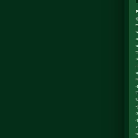
প
ক
অ
এ
এ
হ
ও
ন
এ
ক
এ
ন
উ
প
জ
এ
ব
জ