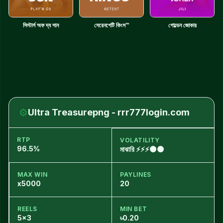
সিস্টার্স অফ দ্য সান
সেরেনগেটি কিংস™
গোল্ডেন জোকার
⚙️
Ultra Treasurepng - rrr777login.com
RTP
VOLATILITY
96.5%
মাঝারি ⚡⚡⚡🌑🌑
MAX WIN
PAYLINES
x5000
20
REELS
MIN BET
5x3
৳0.20