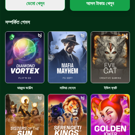
ডেমো খেলুন
আসল টাকায় খেলুন
সম্পর্কিত গেমস
ডায়মন্ড ভর্টেক্স
মাফিয়া মেহেম
ইভিল ক্যাট