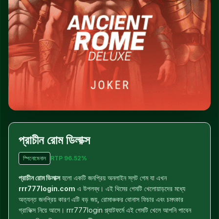
▶
প্রাচীন রোম ডিলাক্স
স্পিনোমেনাল
RTP 96.52%
প্রাচীন রোম ডিলাক্স
হলো একটি জনপ্রিয় অনলাইন স্লট গেম যা এখন
rrr777login.com
এ উপলব্ধ। এই থিমের গেমটি খেলোয়াড়দের মধ্যে
অত্যন্ত জনপ্রিয় কারণ এটি বড় জয়, রোমাঞ্চকর বোনাস ফিচার এবং চমৎকার
গ্রাফিক্স নিয়ে আসে। rrr777login প্ল্যাটফর্মে এই গেমটি খেলে আপনি পাবেন