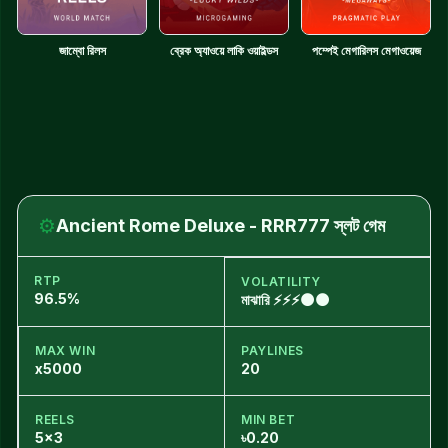
জাম্বো রিলস
ব্রেক অ্যাওয়ে লাকি ওয়াইল্ডস
পম্পেই মেগারিলস মেগাওয়েজ
⚙️
Ancient Rome Deluxe - RRR777 স্লট গেম
RTP
VOLATILITY
96.5%
মাঝারি ⚡⚡⚡🌑🌑
MAX WIN
PAYLINES
x5000
20
REELS
MIN BET
5x3
৳0.20