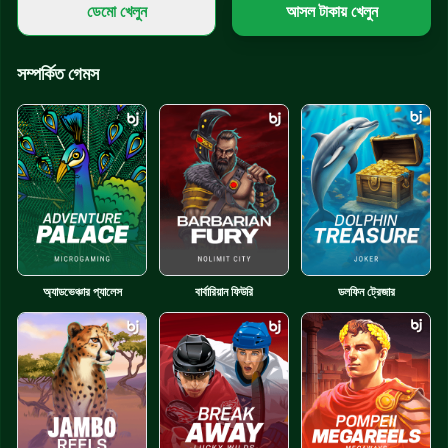
ডেমো খেলুন
আসল টাকায় খেলুন
সম্পর্কিত গেমস
অ্যাডভেঞ্চার প্যালেস
বার্বারিয়ান ফিউরি
ডলফিন ট্রেজার