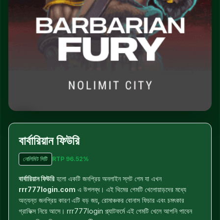
▶
বার্বারিয়ান ফিউরি
নোলিমিট সিটি
RTP 96.52%
বার্বারিয়ান ফিউরি
হলো একটি জনপ্রিয় অনলাইন স্লট গেম যা এখন
rrr777login.com
এ উপলব্ধ। এই থিমের গেমটি খেলোয়াড়দের মধ্যে
অত্যন্ত জনপ্রিয় কারণ এটি বড় জয়, রোমাঞ্চকর বোনাস ফিচার এবং চমৎকার
গ্রাফিক্স নিয়ে আসে। rrr777login প্ল্যাটফর্মে এই গেমটি খেলে আপনি পাবেন