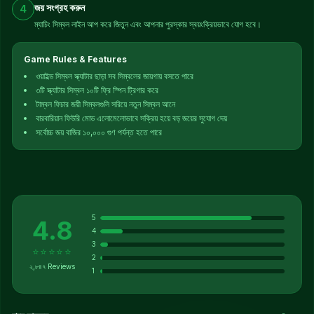
জয় সংগ্রহ করুন
4
ম্যাচিং সিম্বল লাইন আপ করে জিতুন এবং আপনার পুরস্কার স্বয়ংক্রিয়ভাবে যোগ হবে।
Game Rules & Features
ওয়াইল্ড সিম্বল স্ক্যাটার ছাড়া সব সিম্বলের জায়গায় বসতে পারে
৩টি স্ক্যাটার সিম্বল ১০টি ফ্রি স্পিন ট্রিগার করে
টাম্বল ফিচার জয়ী সিম্বলগুলি সরিয়ে নতুন সিম্বল আনে
বারবারিয়ান ফিউরি মোড এলোমেলোভাবে সক্রিয় হয়ে বড় জয়ের সুযোগ দেয়
সর্বোচ্চ জয় বাজির ১০,০০০ গুণ পর্যন্ত হতে পারে
5
4.8
4
3
⭐⭐⭐⭐⭐
2
২,৮৪৭ Reviews
1