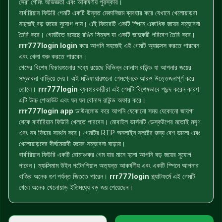
সেরা গেমিং অভিজ্ঞতা এবং আকর্ষণীয় পুরস্কার।
বার্বারিয়ান ফিউরি গেমটি একটি উন্নত মেকানিজম ব্যবহার করে যেখানে খেলোয়াড়রা
সহজেই বড় জয়ের সুযোগ পায়। এই ফিচারটি একটি স্পিনে একাধিক জয়ের সম্ভাবনা
তৈরি করে। গেমটিতে রয়েছে রঙিন সিম্বল যা একটি জাদুকরী পরিবেশ তৈরি করে।
rrr777login login
করে আপনি সহজেই এই গেমটি অ্যাক্সেস করতে পারবেন
এবং খেলা শুরু করতে পারবেন।
গেমের বিশেষ ফিচারগুলোর মধ্যে রয়েছে বিভিন্ন বোনাস রাউন্ড যা আপনার জয়ের
সম্ভাবনা বাড়িয়ে দেয়। এই মডিফায়ারগুলো গেমপ্লেকে আরও উত্তেজনাপূর্ণ করে
তোলে।
rrr777login
ব্যবহারকারীরা এই গেমটি বিশেষভাবে পছন্দ করেন কারণ
এটি উচ্চ পেআউট এবং ঘন ঘন বোনাস রাউন্ড অফার করে।
rrr777login app
ডাউনলোড করে আপনি যেকোনো সময় যেকোনো জায়গা
থেকে বার্বারিয়ান ফিউরি খেলতে পারবেন। মোবাইল ভার্সনটি ডেস্কটপের মতোই মসৃণ
এবং সব ফিচার সমর্থন করে। গেমটির RTP অনলাইন স্লটের জন্য বেশ ভালো এবং
খেলোয়াড়দের দীর্ঘমেয়াদী জয়ের সম্ভাবনা বাড়ায়।
বার্বারিয়ান ফিউরি একটি রোমাঞ্চকর গেম যার মানে হলো আপনি বড় জয়ের সুযোগ
পাবেন। ম্যাক্সিমাম উইন পটেনশিয়াল অত্যন্ত আকর্ষণীয় এবং একটি স্পিনে আপনার
বাজির অনেক গুণ পর্যন্ত জিততে পারেন।
rrr777login
প্ল্যাটফর্মে এই গেমটি
খেলে অনেক খেলোয়াড় ইতিমধ্যে বড় জয় পেয়েছেন।