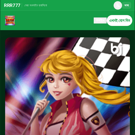
RRR777
সেরা অনলাইন ক্যাসিনো
ভাষা
লগইন
এখনই যোগ দিন