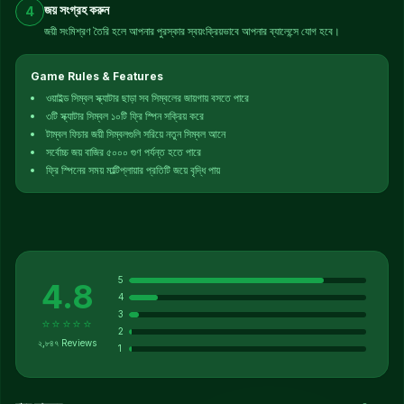
জয় সংগ্রহ করুন
4
জয়ী সংমিশ্রণ তৈরি হলে আপনার পুরস্কার স্বয়ংক্রিয়ভাবে আপনার ব্যালেন্সে যোগ হবে।
Game Rules & Features
ওয়াইল্ড সিম্বল স্ক্যাটার ছাড়া সব সিম্বলের জায়গায় বসতে পারে
৩টি স্ক্যাটার সিম্বল ১০টি ফ্রি স্পিন সক্রিয় করে
টাম্বল ফিচার জয়ী সিম্বলগুলি সরিয়ে নতুন সিম্বল আনে
সর্বোচ্চ জয় বাজির ৫০০০ গুণ পর্যন্ত হতে পারে
ফ্রি স্পিনের সময় মাল্টিপ্লায়ার প্রতিটি জয়ে বৃদ্ধি পায়
5
4.8
4
3
⭐⭐⭐⭐⭐
2
২,৮৪৭ Reviews
1