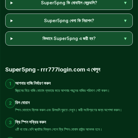
Super5png কি মোবাইল ফ্রেন্ডলি?
▼
Super5png খেলা কি নিরাপদ?
▼
কিভাবে Super5png এ জয়ী হব?
▼
Super5png - rrr777login.com এ খেলুন
আপনার বাজি নির্ধারণ করুন
1
স্ক্রিনের নিচে বাজি বোতাম ব্যবহার করে আপনার পছন্দের বাজির পরিমাণ সেট করুন।
রিল ঘোরান
2
স্পিন বোতামে ক্লিক করুন এবং রিলগুলি ঘুরতে দেখুন। জয়ী সংমিশ্রণের জন্য অপেক্ষা করুন।
ফ্রি স্পিন সক্রিয় করুন
3
৩টি বা তার বেশি স্ক্যাটার সিম্বল পেলে ফ্রি স্পিন বোনাস রাউন্ড আনলক হবে।