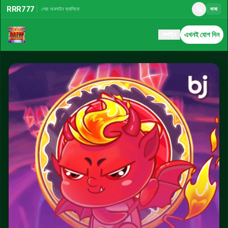
RRR777
সেরা অনলাইন ক্যাসিনো
ভাষা
লগইন
এখনই যোগ দিন