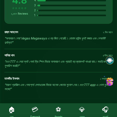
4.8
4
3
⭐⭐⭐⭐⭐
2
২,৮৪৭ Reviews
1
রাহুল আহমেদ
২ দিন আগে
“অসাধারণ গেম! Vegas Megaways এ বড় জিত পেয়েছি। বোনাস রাউন্ড খুবই মজার এবং পেআউট
দুর্দান্ত!”
সানিয়া খান
৫ দিন আগে
“rrr777 এ সেরা স্লট গেম! ফ্রি স্পিন ফিচার অসাধারণ এবং প্রায়ই বড় জ্যাকপট পাওয়া যায়। সবাইকে
সুপারিশ করছি!”
তানভীর ইসলাম
১ সপ্তাহ আগে
“দারুণ গ্রাফিক্স এবং গেমপ্লে! মেগাওয়েজ ফিচার অনেক জেতার সুযোগ দেয়। rrr777 app এ খেলা খুবই
সহজ!”
🏠
💳
⚽
💎
🎧
হোম
Deposit
Sports
বোনাস
সাপোর্ট