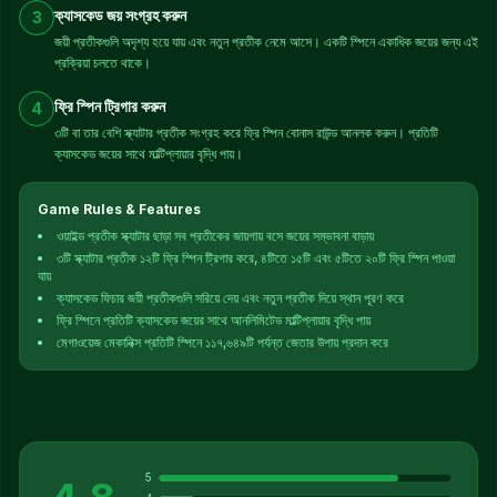
ক্যাসকেড জয় সংগ্রহ করুন
3
জয়ী প্রতীকগুলি অদৃশ্য হয়ে যায় এবং নতুন প্রতীক নেমে আসে। একটি স্পিনে একাধিক জয়ের জন্য এই
প্রক্রিয়া চলতে থাকে।
ফ্রি স্পিন ট্রিগার করুন
4
৩টি বা তার বেশি স্ক্যাটার প্রতীক সংগ্রহ করে ফ্রি স্পিন বোনাস রাউন্ড আনলক করুন। প্রতিটি
ক্যাসকেড জয়ের সাথে মাল্টিপ্লায়ার বৃদ্ধি পায়।
Game Rules & Features
ওয়াইল্ড প্রতীক স্ক্যাটার ছাড়া সব প্রতীকের জায়গায় বসে জয়ের সম্ভাবনা বাড়ায়
৩টি স্ক্যাটার প্রতীক ১২টি ফ্রি স্পিন ট্রিগার করে, ৪টিতে ১৫টি এবং ৫টিতে ২০টি ফ্রি স্পিন পাওয়া
যায়
ক্যাসকেড ফিচার জয়ী প্রতীকগুলি সরিয়ে দেয় এবং নতুন প্রতীক দিয়ে স্থান পূরণ করে
ফ্রি স্পিনে প্রতিটি ক্যাসকেড জয়ের সাথে আনলিমিটেড মাল্টিপ্লায়ার বৃদ্ধি পায়
মেগাওয়েজ মেকানিক্স প্রতিটি স্পিনে ১১৭,৬৪৯টি পর্যন্ত জেতার উপায় প্রদান করে
5