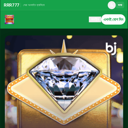
RRR777
সেরা অনলাইন ক্যাসিনো
ভাষা
লগইন
এখনই যোগ দিন